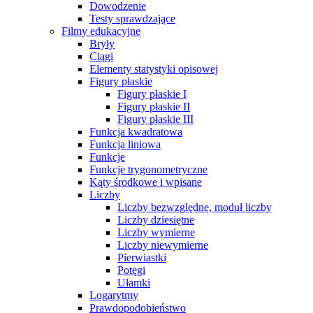
Dowodzenie
Testy sprawdzające
Filmy edukacyjne
Bryły
Ciągi
Elementy statystyki opisowej
Figury płaskie
Figury płaskie I
Figury płaskie II
Figury płaskie III
Funkcja kwadratowa
Funkcja liniowa
Funkcje
Funkcje trygonometryczne
Kąty środkowe i wpisane
Liczby
Liczby bezwzględne, moduł liczby
Liczby dziesiętne
Liczby wymierne
Liczby niewymierne
Pierwiastki
Potęgi
Ułamki
Logarytmy
Prawdopodobieństwo