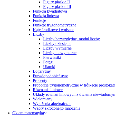
Figury płaskie II
Figury płaskie III
Funkcja kwadratowa
Funkcja liniowa
Funkcje
Funkcje trygonometryczne
Kąty środkowe i wpisane
Liczby
Liczby bezwzględne, moduł liczby
Liczby dziesiętne
Liczby wymierne
Liczby niewymierne
Pierwiastki
Potęgi
Ułamki
Logarytmy
Prawdopodobieństwo
Procenty
Proporcje trygonometryczne w trójkącie prostoką
Równania liniowe
Układy równań liniowych z dwiema niewiadomy
Wielomiany
Wyrażenia algebraiczne
Wzory skróconego mnożenia
Okiem matematyka