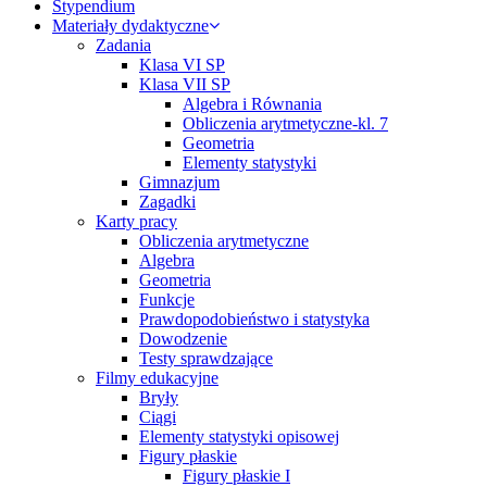
Stypendium
Materiały dydaktyczne
Zadania
Klasa VI SP
Klasa VII SP
Algebra i Równania
Obliczenia arytmetyczne-kl. 7
Geometria
Elementy statystyki
Gimnazjum
Zagadki
Karty pracy
Obliczenia arytmetyczne
Algebra
Geometria
Funkcje
Prawdopodobieństwo i statystyka
Dowodzenie
Testy sprawdzające
Filmy edukacyjne
Bryły
Ciągi
Elementy statystyki opisowej
Figury płaskie
Figury płaskie I