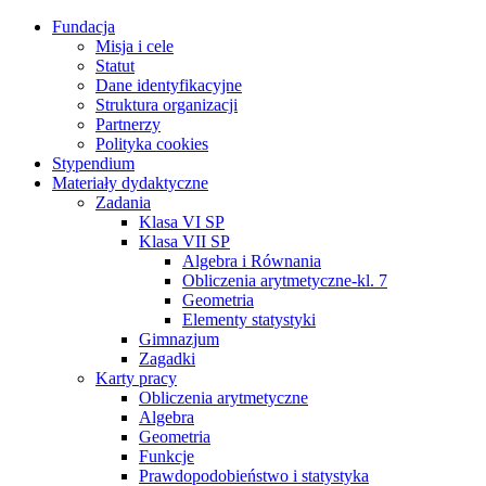
Fundacja
Misja i cele
Statut
Dane identyfikacyjne
Struktura organizacji
Partnerzy
Polityka cookies
Stypendium
Materiały dydaktyczne
Zadania
Klasa VI SP
Klasa VII SP
Algebra i Równania
Obliczenia arytmetyczne-kl. 7
Geometria
Elementy statystyki
Gimnazjum
Zagadki
Karty pracy
Obliczenia arytmetyczne
Algebra
Geometria
Funkcje
Prawdopodobieństwo i statystyka