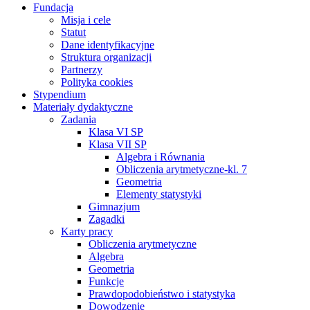
Fundacja
Misja i cele
Statut
Dane identyfikacyjne
Struktura organizacji
Partnerzy
Polityka cookies
Stypendium
Materiały dydaktyczne
Zadania
Klasa VI SP
Klasa VII SP
Algebra i Równania
Obliczenia arytmetyczne-kl. 7
Geometria
Elementy statystyki
Gimnazjum
Zagadki
Karty pracy
Obliczenia arytmetyczne
Algebra
Geometria
Funkcje
Prawdopodobieństwo i statystyka
Dowodzenie