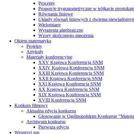
Procenty
Proporcje trygonometryczne w trójkącie prostoką
Równania liniowe
Układy równań liniowych z dwiema niewiadomy
Wielomiany
Wyrażenia algebraiczne
Wzory skróconego mnożenia
Okiem matematyka
Projekty
Artykuły
Materiały konferencyjne
XXV Krajowa Konferencja SNM
XXIV Krajowa Konferencja SNM
XXIII Krajowa Konferencja SNM
XXII Krajowa Konferencja SNM
XXI Krajowa Konferencja SNM
XX Krajowa Konferencja SNM
XIX Krajowa Konferencja SNM
XVIII Konferencja SNM
Konkurs filmowy
Aktualna edycja konkursu
Głosowanie w Ogólnopolskim Konkursie “Matem
Archiwum konkursu
Pierwsza edycja
Wesprzyj nas