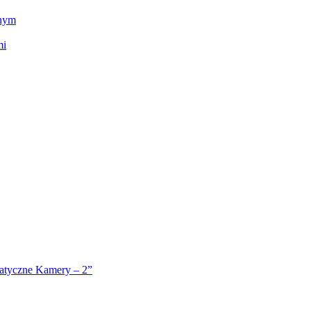
tnym
mi
atyczne Kamery – 2”