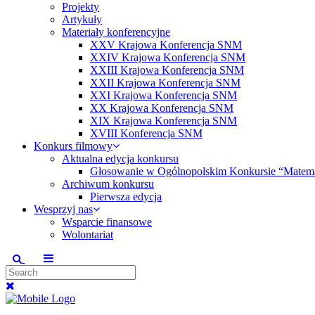
Projekty
Artykuły
Materiały konferencyjne
XXV Krajowa Konferencja SNM
XXIV Krajowa Konferencja SNM
XXIII Krajowa Konferencja SNM
XXII Krajowa Konferencja SNM
XXI Krajowa Konferencja SNM
XX Krajowa Konferencja SNM
XIX Krajowa Konferencja SNM
XVIII Konferencja SNM
Konkurs filmowy
Aktualna edycja konkursu
Głosowanie w Ogólnopolskim Konkursie “Matem
Archiwum konkursu
Pierwsza edycja
Wesprzyj nas
Wsparcie finansowe
Wolontariat