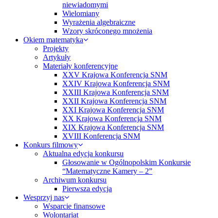
niewiadomymi
Wielomiany
Wyrażenia algebraiczne
Wzory skróconego mnożenia
Okiem matematyka
Projekty
Artykuły
Materiały konferencyjne
XXV Krajowa Konferencja SNM
XXIV Krajowa Konferencja SNM
XXIII Krajowa Konferencja SNM
XXII Krajowa Konferencja SNM
XXI Krajowa Konferencja SNM
XX Krajowa Konferencja SNM
XIX Krajowa Konferencja SNM
XVIII Konferencja SNM
Konkurs filmowy
Aktualna edycja konkursu
Głosowanie w Ogólnopolskim Konkursie
“Matematyczne Kamery – 2”
Archiwum konkursu
Pierwsza edycja
Wesprzyj nas
Wsparcie finansowe
Wolontariat