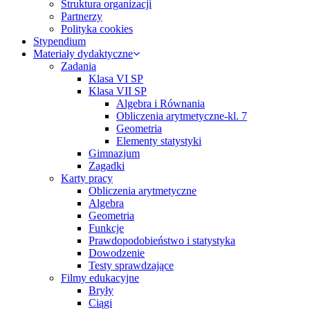
Struktura organizacji
Partnerzy
Polityka cookies
Stypendium
Materiały dydaktyczne
Zadania
Klasa VI SP
Klasa VII SP
Algebra i Równania
Obliczenia arytmetyczne-kl. 7
Geometria
Elementy statystyki
Gimnazjum
Zagadki
Karty pracy
Obliczenia arytmetyczne
Algebra
Geometria
Funkcje
Prawdopodobieństwo i statystyka
Dowodzenie
Testy sprawdzające
Filmy edukacyjne
Bryły
Ciągi