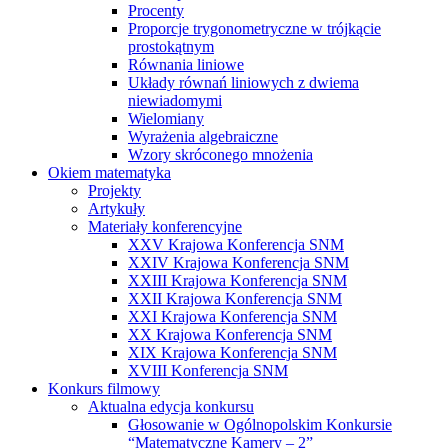
Procenty
Proporcje trygonometryczne w trójkącie
prostokątnym
Równania liniowe
Układy równań liniowych z dwiema
niewiadomymi
Wielomiany
Wyrażenia algebraiczne
Wzory skróconego mnożenia
Okiem matematyka
Projekty
Artykuły
Materiały konferencyjne
XXV Krajowa Konferencja SNM
XXIV Krajowa Konferencja SNM
XXIII Krajowa Konferencja SNM
XXII Krajowa Konferencja SNM
XXI Krajowa Konferencja SNM
XX Krajowa Konferencja SNM
XIX Krajowa Konferencja SNM
XVIII Konferencja SNM
Konkurs filmowy
Aktualna edycja konkursu
Głosowanie w Ogólnopolskim Konkursie
“Matematyczne Kamery – 2”