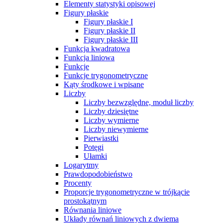
Elementy statystyki opisowej
Figury płaskie
Figury płaskie I
Figury płaskie II
Figury płaskie III
Funkcja kwadratowa
Funkcja liniowa
Funkcje
Funkcje trygonometryczne
Kąty środkowe i wpisane
Liczby
Liczby bezwzględne, moduł liczby
Liczby dziesiętne
Liczby wymierne
Liczby niewymierne
Pierwiastki
Potęgi
Ułamki
Logarytmy
Prawdopodobieństwo
Procenty
Proporcje trygonometryczne w trójkącie
prostokątnym
Równania liniowe
Układy równań liniowych z dwiema