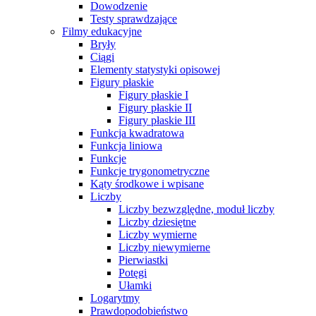
Dowodzenie
Testy sprawdzające
Filmy edukacyjne
Bryły
Ciągi
Elementy statystyki opisowej
Figury płaskie
Figury płaskie I
Figury płaskie II
Figury płaskie III
Funkcja kwadratowa
Funkcja liniowa
Funkcje
Funkcje trygonometryczne
Kąty środkowe i wpisane
Liczby
Liczby bezwzględne, moduł liczby
Liczby dziesiętne
Liczby wymierne
Liczby niewymierne
Pierwiastki
Potęgi
Ułamki
Logarytmy
Prawdopodobieństwo