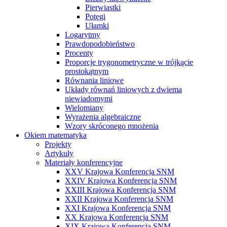
Pierwiastki
Potęgi
Ułamki
Logarytmy
Prawdopodobieństwo
Procenty
Proporcje trygonometryczne w trójkącie
prostokątnym
Równania liniowe
Układy równań liniowych z dwiema
niewiadomymi
Wielomiany
Wyrażenia algebraiczne
Wzory skróconego mnożenia
Okiem matematyka
Projekty
Artykuły
Materiały konferencyjne
XXV Krajowa Konferencja SNM
XXIV Krajowa Konferencja SNM
XXIII Krajowa Konferencja SNM
XXII Krajowa Konferencja SNM
XXI Krajowa Konferencja SNM
XX Krajowa Konferencja SNM
XIX Krajowa Konferencja SNM