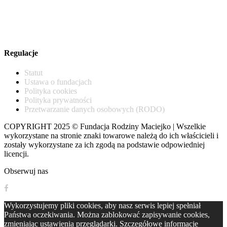
NIP: 521-351-91-19
KRS: 0000324098
ul. Puławska 16a/38, Warszawa
Regulacje
Statut
Ustawa o fundacjach
Polityka cookies
Polityka prywatności
Przetwarzanie danych osobowych (RODO)
COPYRIGHT 2025 © Fundacja Rodziny Maciejko | Wszelkie
wykorzystane na stronie znaki towarowe należą do ich właścicieli i
zostały wykorzystane za ich zgodą na podstawie odpowiedniej
licencji.
Obserwuj nas
Wykorzystujemy pliki cookies, aby nasz serwis lepiej spełniał
Państwa oczekiwania. Można zablokować zapisywanie cookies,
zmieniając ustawienia przeglądarki.
Szczegółowe informacje