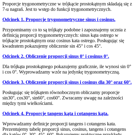
Proporcje trygonometryczne w trójkącie prostokątnym składają się z
7-u nagrań. Jest to wstęp do funkcji trygonometrycznych.
Odcinek 1. Proporcje trygonometryczne sinus i cosinus.
Przypominamy co to są trójkąty podobne i zapoznajemy ucznia z
definicją proporcji trygonometrycznych: sinus kąta ostrego w
trójkącie prostokątnym oraz cosinus kata ostrego. Posługując się
kwadratem pokazujemy obliczenie sin 45° i cos 45°.
Odcinek 2. Obliczenie proporcji sinus 0° i cosinus 0°.
Dla trójkąta prostokątnego pokazujemy graficznie, ile wynosi sin 0°
i cos 0°. Wyprowadzamy wzór na jedynkę trygonometryczną.
Odcinek 3. Obliczenie proporcji sinus i cosinus dla 30° oraz 60°.
Posługując się trójkątem równobocznym obliczamy proporcje
sin30°, cos30°, sin60°, cos60°. Zwracamy uwagę na zależności
między tymi wielkościami.
Odcinek 4. Proporcje tangens kąta i cotangens kąta.
Wprowadzamy definicje proporcji tangens i cotangens kata.
Prezentujemy tabelę proporcji sinus, cosinus, tangens i cotangens
dla kątów 0°, 30°, 45°, 60°. Pokazujemy praktyczne przykłady