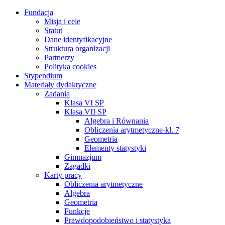
Fundacja
Misja i cele
Statut
Dane identyfikacyjne
Struktura organizacji
Partnerzy
Polityka cookies
Stypendium
Materiały dydaktyczne
Zadania
Klasa VI SP
Klasa VII SP
Algebra i Równania
Obliczenia arytmetyczne-kl. 7
Geometria
Elementy statystyki
Gimnazjum
Zagadki
Karty pracy
Obliczenia arytmetyczne
Algebra
Geometria
Funkcje
Prawdopodobieństwo i statystyka