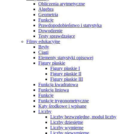
Obliczenia arytmetyczne
Algebra
Geometria
Funkcje
Prawdopodobieństwo i statystyka
Dowodzenie
Testy sprawdzające
Filmy edukacyjne
Bryły
Ciągi
Elementy statystyki opisowej
Figury płaskie
Figury płaskie I
Figury płaskie II
Figury płaskie III
Funkcja kwadratowa
Funkcja liniowa
Funkcje
Funkcje trygonometryczne
Kąty środkowe i wpisane
Liczby
Liczby bezwzględne, moduł liczby
Liczby dziesiętne
Liczby wymierne
Liczby niewymierne