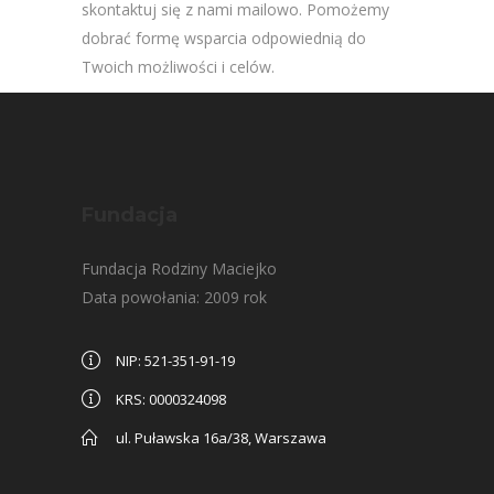
skontaktuj się z nami mailowo. Pomożemy
dobrać formę wsparcia odpowiednią do
Twoich możliwości i celów.
Fundacja
Fundacja Rodziny Maciejko
Data powołania: 2009 rok
NIP: 521-351-91-19
KRS: 0000324098
ul. Puławska 16a/38, Warszawa