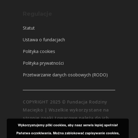
Regulacje
Statut
Ustawa o fundacjach
Polityka cookies
Polityka prywatności
Przetwarzanie danych osobowych (RODO)
COPYRIGHT 2025 © Fundacja Rodziny
Maciejko | Wszelkie wykorzystane na
stronie znaki towarowe należą do ich
Wykorzystujemy pliki cookies, aby nasz serwis lepiej spełniał
właścicieli i zostały wykorzystane za
Państwa oczekiwania. Można zablokować zapisywanie cookies,
ich zgodą na podstawie odpowiedniej