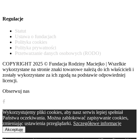
ul. Puławska 16a/38, Warszawa
Regulacje
Statut
Ustawa o fundacjach
Polityka cookies
Polityka prywatności
Przetwarzanie danych osobowych (RODO)
COPYRIGHT 2025 © Fundacja Rodziny Maciejko | Wszelkie
wykorzystane na stronie znaki towarowe należą do ich właścicieli i
zostały wykorzystane za ich zgodą na podstawie odpowiedniej
licencji.
Obserwuj nas
Wykorzystujemy pliki cookies, aby nasz serwis lepiej spełniał
Państwa oczekiwania. Można zablokować zapisywanie cookies,
zmieniając ustawienia przeglądarki.
Szczegółowe informacje
Akceptuję