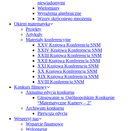
niewiadomymi
Wielomiany
Wyrażenia algebraiczne
Wzory skróconego mnożenia
Okiem matematyka
Projekty
Artykuły
Materiały konferencyjne
XXV Krajowa Konferencja SNM
XXIV Krajowa Konferencja SNM
XXIII Krajowa Konferencja SNM
XXII Krajowa Konferencja SNM
XXI Krajowa Konferencja SNM
XX Krajowa Konferencja SNM
XIX Krajowa Konferencja SNM
XVIII Konferencja SNM
Konkurs filmowy
Aktualna edycja konkursu
Głosowanie w Ogólnopolskim Konkursie
“Matematyczne Kamery – 2”
Archiwum konkursu
Pierwsza edycja
Wesprzyj nas
Wsparcie finansowe
Wolontariat