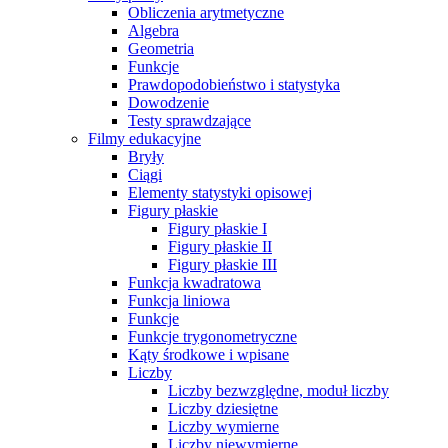
Obliczenia arytmetyczne
Algebra
Geometria
Funkcje
Prawdopodobieństwo i statystyka
Dowodzenie
Testy sprawdzające
Filmy edukacyjne
Bryły
Ciągi
Elementy statystyki opisowej
Figury płaskie
Figury płaskie I
Figury płaskie II
Figury płaskie III
Funkcja kwadratowa
Funkcja liniowa
Funkcje
Funkcje trygonometryczne
Kąty środkowe i wpisane
Liczby
Liczby bezwzględne, moduł liczby
Liczby dziesiętne
Liczby wymierne
Liczby niewymierne