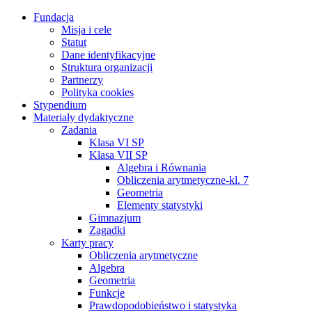
Fundacja
Misja i cele
Statut
Dane identyfikacyjne
Struktura organizacji
Partnerzy
Polityka cookies
Stypendium
Materiały dydaktyczne
Zadania
Klasa VI SP
Klasa VII SP
Algebra i Równania
Obliczenia arytmetyczne-kl. 7
Geometria
Elementy statystyki
Gimnazjum
Zagadki
Karty pracy
Obliczenia arytmetyczne
Algebra
Geometria
Funkcje
Prawdopodobieństwo i statystyka