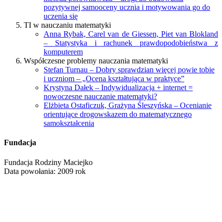
pozytywnej samooceny ucznia i motywowania go do
uczenia się
TI w nauczaniu matematyki
Anna Rybak, Carel van de Giessen, Piet van Blokland
– Statystyka i rachunek prawdopodobieństwa z
komputerem
Współczesne problemy nauczania matematyki
Stefan Turnau – Dobry sprawdzian więcej powie tobie
i uczniom – „Ocena kształtująca w praktyce”
Krystyna Dałek – Indywidualizacja + internet =
nowoczesne nauczanie matematyki?
Elżbieta Ostaficzuk, Grażyna Śleszyńska – Ocenianie
orientujące drogowskazem do matematycznego
samokształcenia
Fundacja
Fundacja Rodziny Maciejko
Data powołania: 2009 rok
NIP: 521-351-91-19
KRS: 0000324098