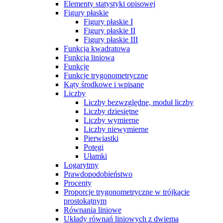
Elementy statystyki opisowej
Figury płaskie
Figury płaskie I
Figury płaskie II
Figury płaskie III
Funkcja kwadratowa
Funkcja liniowa
Funkcje
Funkcje trygonometryczne
Kąty środkowe i wpisane
Liczby
Liczby bezwzględne, moduł liczby
Liczby dziesiętne
Liczby wymierne
Liczby niewymierne
Pierwiastki
Potęgi
Ułamki
Logarytmy
Prawdopodobieństwo
Procenty
Proporcje trygonometryczne w trójkącie
prostokątnym
Równania liniowe
Układy równań liniowych z dwiema