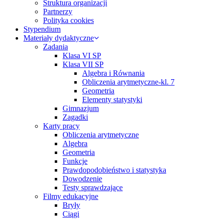
Struktura organizacji
Partnerzy
Polityka cookies
Stypendium
Materiały dydaktyczne
Zadania
Klasa VI SP
Klasa VII SP
Algebra i Równania
Obliczenia arytmetyczne-kl. 7
Geometria
Elementy statystyki
Gimnazjum
Zagadki
Karty pracy
Obliczenia arytmetyczne
Algebra
Geometria
Funkcje
Prawdopodobieństwo i statystyka
Dowodzenie
Testy sprawdzające
Filmy edukacyjne
Bryły
Ciągi