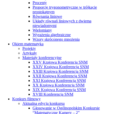
Procenty
Proporcje trygonometryczne w trójkącie
prostokątnym
Równania liniowe
Układy równań liniowych z dwiema
niewiadomymi
Wielomiany
Wyrażenia algebraiczne
Wzory skróconego mnożenia
Okiem matematyka
Projekty
Artykuły
Materiały konferencyjne
XXV Krajowa Konferencja SNM
XXIV Krajowa Konferencja SNM
XXIII Krajowa Konferencja SNM
XXII Krajowa Konferencja SNM
XXI Krajowa Konferencja SNM
XX Krajowa Konferencja SNM
XIX Krajowa Konferencja SNM
XVIII Konferencja SNM
Konkurs filmowy
Aktualna edycja konkursu
Głosowanie w Ogólnopolskim Konkursie
“Matematyczne Kamery – 2”