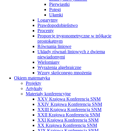
Pierwiastki
Potęgi
Ułamki
Logarytmy
Prawdopodobieństwo
Procenty
Proporcje trygonometryczne w trójkącie
prostokątnym
Równania liniowe
Układy równań liniowych z dwiema
niewiadomymi
Wielomiany
Wyrażenia algebraiczne
Wzory skróconego mnożenia
Okiem matematyka
Projekty
Artykuły
Materiały konferencyjne
XXV Krajowa Konferencja SNM
XXIV Krajowa Konferencja SNM
XXIII Krajowa Konferencja SNM
XXII Krajowa Konferencja SNM
XXI Krajowa Konferencja SNM
XX Krajowa Konferencja SNM
XIX Krajowa Konferencja SNM