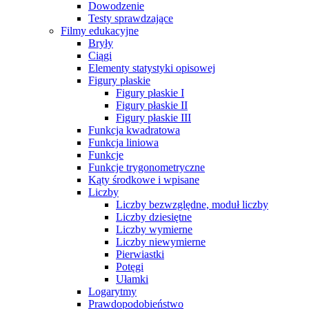
Dowodzenie
Testy sprawdzające
Filmy edukacyjne
Bryły
Ciągi
Elementy statystyki opisowej
Figury płaskie
Figury płaskie I
Figury płaskie II
Figury płaskie III
Funkcja kwadratowa
Funkcja liniowa
Funkcje
Funkcje trygonometryczne
Kąty środkowe i wpisane
Liczby
Liczby bezwzględne, moduł liczby
Liczby dziesiętne
Liczby wymierne
Liczby niewymierne
Pierwiastki
Potęgi
Ułamki
Logarytmy
Prawdopodobieństwo