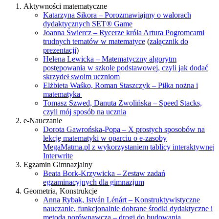
Aktywności matematyczne
Katarzyna Sikora – Porozmawiajmy o walorach
dydaktycznych SET® Game
Joanna Świercz – Rycerze króla Artura Pogromcami
trudnych tematów w matematyce
(
załącznik do
prezentacji
)
Helena Lewicka – Matematyczny algorytm
postępowania w szkole podstawowej, czyli jak dodać
skrzydeł swoim uczniom
Elżbieta Waśko, Roman Staszczyk – Piłka nożna i
matematyka
Tomasz Szwed, Danuta Zwolińska – Speed Stacks,
czyli mój sposób na ucznia
e-Nauczanie
Dorota Gawrońska-Popa – X prostych sposobów na
lekcję matematyki w oparciu o e-zasoby
MegaMatma.pl z wykorzystaniem tablicy interaktywnej
Interwrite
Egzamin Gimnazjalny
Beata Bork-Krzywicka – Zestaw zadań
egzaminacyjnych dla gimnazjum
Geometria, Konstrukcje
Anna Rybak, István Lénárt – Konstruktywistyczne
nauczanie, funkcjonalnie dobrane środki dydaktyczne i
metoda porównawcza – drogi do budowania