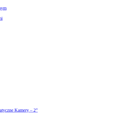
tnym
mi
atyczne Kamery – 2”