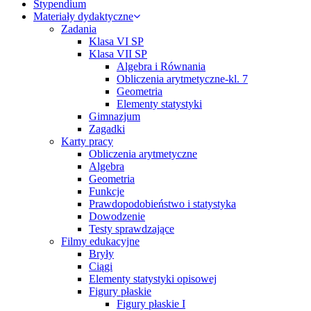
Stypendium
Materiały dydaktyczne
Zadania
Klasa VI SP
Klasa VII SP
Algebra i Równania
Obliczenia arytmetyczne-kl. 7
Geometria
Elementy statystyki
Gimnazjum
Zagadki
Karty pracy
Obliczenia arytmetyczne
Algebra
Geometria
Funkcje
Prawdopodobieństwo i statystyka
Dowodzenie
Testy sprawdzające
Filmy edukacyjne
Bryły
Ciągi
Elementy statystyki opisowej
Figury płaskie
Figury płaskie I