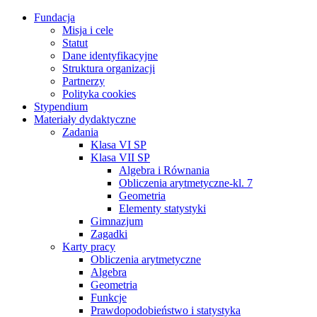
Fundacja
Misja i cele
Statut
Dane identyfikacyjne
Struktura organizacji
Partnerzy
Polityka cookies
Stypendium
Materiały dydaktyczne
Zadania
Klasa VI SP
Klasa VII SP
Algebra i Równania
Obliczenia arytmetyczne-kl. 7
Geometria
Elementy statystyki
Gimnazjum
Zagadki
Karty pracy
Obliczenia arytmetyczne
Algebra
Geometria
Funkcje
Prawdopodobieństwo i statystyka