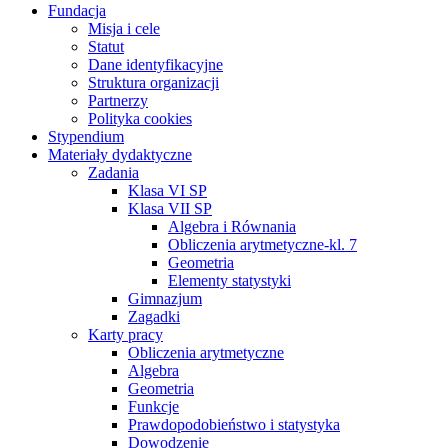
Fundacja
Misja i cele
Statut
Dane identyfikacyjne
Struktura organizacji
Partnerzy
Polityka cookies
Stypendium
Materiały dydaktyczne
Zadania
Klasa VI SP
Klasa VII SP
Algebra i Równania
Obliczenia arytmetyczne-kl. 7
Geometria
Elementy statystyki
Gimnazjum
Zagadki
Karty pracy
Obliczenia arytmetyczne
Algebra
Geometria
Funkcje
Prawdopodobieństwo i statystyka
Dowodzenie