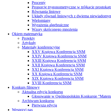
Procenty
Proporcje trygonometryczne w trójkącie prostoką
Równania liniowe
Układy równań liniowych z dwiema niewiadomy
Wielomiany
Wyrażenia algebraiczne
Wzory skróconego mnożenia
Okiem matematyka
Projekty
Artykuły
Materiały konferencyjne
XXV Krajowa Konferencja SNM
XXIV Krajowa Konferencja SNM
XXIII Krajowa Konferencja SNM
XXII Krajowa Konferencja SNM
XXI Krajowa Konferencja SNM
XX Krajowa Konferencja SNM
XIX Krajowa Konferencja SNM
XVIII Konferencja SNM
Konkurs filmowy
Aktualna edycja konkursu
Głosowanie w Ogólnopolskim Konkursie “Matem
Archiwum konkursu
Pierwsza edycja
Wesprzyj nas