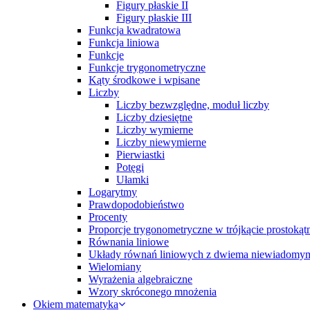
Figury płaskie II
Figury płaskie III
Funkcja kwadratowa
Funkcja liniowa
Funkcje
Funkcje trygonometryczne
Kąty środkowe i wpisane
Liczby
Liczby bezwzględne, moduł liczby
Liczby dziesiętne
Liczby wymierne
Liczby niewymierne
Pierwiastki
Potęgi
Ułamki
Logarytmy
Prawdopodobieństwo
Procenty
Proporcje trygonometryczne w trójkącie prostoką
Równania liniowe
Układy równań liniowych z dwiema niewiadomy
Wielomiany
Wyrażenia algebraiczne
Wzory skróconego mnożenia
Okiem matematyka