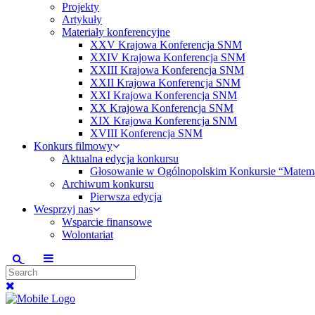
Projekty
Artykuły
Materiały konferencyjne
XXV Krajowa Konferencja SNM
XXIV Krajowa Konferencja SNM
XXIII Krajowa Konferencja SNM
XXII Krajowa Konferencja SNM
XXI Krajowa Konferencja SNM
XX Krajowa Konferencja SNM
XIX Krajowa Konferencja SNM
XVIII Konferencja SNM
Konkurs filmowy
Aktualna edycja konkursu
Głosowanie w Ogólnopolskim Konkursie “Matem
Archiwum konkursu
Pierwsza edycja
Wesprzyj nas
Wsparcie finansowe
Wolontariat