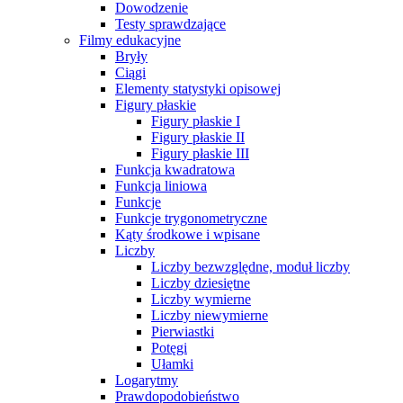
Dowodzenie
Testy sprawdzające
Filmy edukacyjne
Bryły
Ciągi
Elementy statystyki opisowej
Figury płaskie
Figury płaskie I
Figury płaskie II
Figury płaskie III
Funkcja kwadratowa
Funkcja liniowa
Funkcje
Funkcje trygonometryczne
Kąty środkowe i wpisane
Liczby
Liczby bezwzględne, moduł liczby
Liczby dziesiętne
Liczby wymierne
Liczby niewymierne
Pierwiastki
Potęgi
Ułamki
Logarytmy
Prawdopodobieństwo