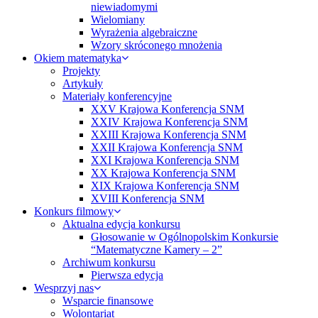
niewiadomymi
Wielomiany
Wyrażenia algebraiczne
Wzory skróconego mnożenia
Okiem matematyka
Projekty
Artykuły
Materiały konferencyjne
XXV Krajowa Konferencja SNM
XXIV Krajowa Konferencja SNM
XXIII Krajowa Konferencja SNM
XXII Krajowa Konferencja SNM
XXI Krajowa Konferencja SNM
XX Krajowa Konferencja SNM
XIX Krajowa Konferencja SNM
XVIII Konferencja SNM
Konkurs filmowy
Aktualna edycja konkursu
Głosowanie w Ogólnopolskim Konkursie
“Matematyczne Kamery – 2”
Archiwum konkursu
Pierwsza edycja
Wesprzyj nas
Wsparcie finansowe
Wolontariat