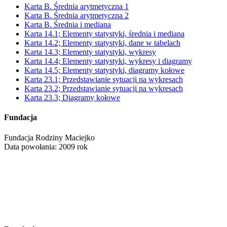
Karta B. Średnia arytmetyczna 1
Karta B. Średnia arytmetyczna 2
Karta B. Średnia i mediana
Karta 14.1; Elementy statystyki, średnia i mediana
Karta 14.2; Elementy statystyki, dane w tabelach
Karta 14.3; Elementy statystyki, wykresy
Karta 14.4; Elementy statystyki, wykresy i diagramy
Karta 14.5; Elementy statystyki, diagramy kołowe
Karta 23.1; Przedstawianie sytuacji na wykresach
Karta 23.2; Przedstawianie sytuacji na wykresach
Karta 23.3; Diagramy kołowe
Fundacja
Fundacja Rodziny Maciejko
Data powołania: 2009 rok
NIP: 521-351-91-19
KRS: 0000324098
ul. Puławska 16a/38, Warszawa