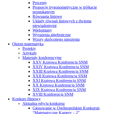
Procenty
Proporcje trygonometryczne w trójkącie
prostokątnym
Równania liniowe
Układy równań liniowych z dwiema
niewiadomymi
Wielomiany
Wyrażenia algebraiczne
Wzory skróconego mnożenia
Okiem matematyka
Projekty
Artykuły
Materiały konferencyjne
XXV Krajowa Konferencja SNM
XXIV Krajowa Konferencja SNM
XXIII Krajowa Konferencja SNM
XXII Krajowa Konferencja SNM
XXI Krajowa Konferencja SNM
XX Krajowa Konferencja SNM
XIX Krajowa Konferencja SNM
XVIII Konferencja SNM
Konkurs filmowy
Aktualna edycja konkursu
Głosowanie w Ogólnopolskim Konkursie
“Matematyczne Kamery – 2”