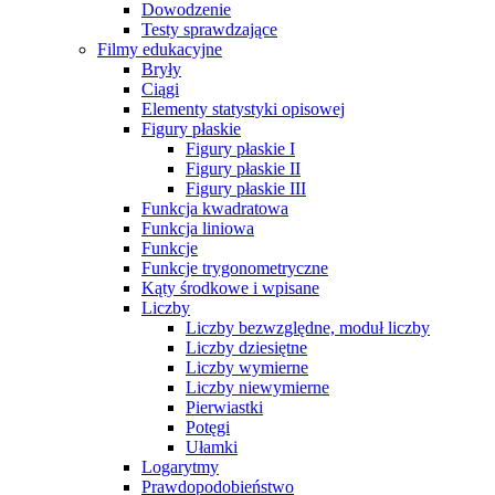
Dowodzenie
Testy sprawdzające
Filmy edukacyjne
Bryły
Ciągi
Elementy statystyki opisowej
Figury płaskie
Figury płaskie I
Figury płaskie II
Figury płaskie III
Funkcja kwadratowa
Funkcja liniowa
Funkcje
Funkcje trygonometryczne
Kąty środkowe i wpisane
Liczby
Liczby bezwzględne, moduł liczby
Liczby dziesiętne
Liczby wymierne
Liczby niewymierne
Pierwiastki
Potęgi
Ułamki
Logarytmy
Prawdopodobieństwo