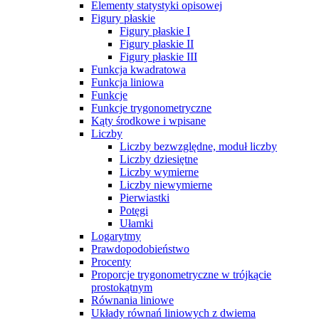
Elementy statystyki opisowej
Figury płaskie
Figury płaskie I
Figury płaskie II
Figury płaskie III
Funkcja kwadratowa
Funkcja liniowa
Funkcje
Funkcje trygonometryczne
Kąty środkowe i wpisane
Liczby
Liczby bezwzględne, moduł liczby
Liczby dziesiętne
Liczby wymierne
Liczby niewymierne
Pierwiastki
Potęgi
Ułamki
Logarytmy
Prawdopodobieństwo
Procenty
Proporcje trygonometryczne w trójkącie
prostokątnym
Równania liniowe
Układy równań liniowych z dwiema