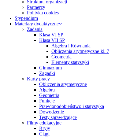
Struktura organizacji
Partnerzy
Polityka cookies
Stypendium
Materiały dydaktyczne
Zadania
Klasa VI SP
Klasa VII SP
Algebra i Równania
Obliczenia arytmetyczne-kl. 7
Geometria
Elementy statystyki
Gimnazjum
Zagadki
Karty pracy
Obliczenia arytmetyczne
Algebra
Geometria
Funkcje
Prawdopodobieństwo i statystyka
Dowodzenie
Testy sprawdzające
Filmy edukacyjne
Bryły
Ciągi