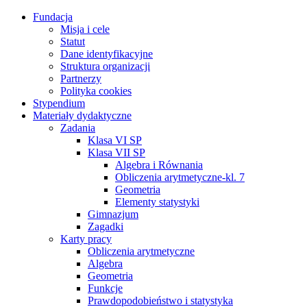
Fundacja
Misja i cele
Statut
Dane identyfikacyjne
Struktura organizacji
Partnerzy
Polityka cookies
Stypendium
Materiały dydaktyczne
Zadania
Klasa VI SP
Klasa VII SP
Algebra i Równania
Obliczenia arytmetyczne-kl. 7
Geometria
Elementy statystyki
Gimnazjum
Zagadki
Karty pracy
Obliczenia arytmetyczne
Algebra
Geometria
Funkcje
Prawdopodobieństwo i statystyka