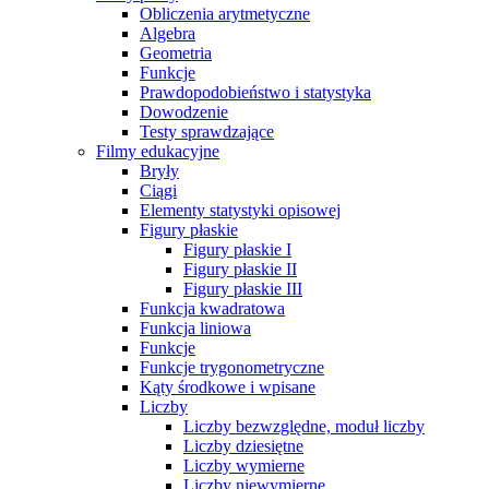
Obliczenia arytmetyczne
Algebra
Geometria
Funkcje
Prawdopodobieństwo i statystyka
Dowodzenie
Testy sprawdzające
Filmy edukacyjne
Bryły
Ciągi
Elementy statystyki opisowej
Figury płaskie
Figury płaskie I
Figury płaskie II
Figury płaskie III
Funkcja kwadratowa
Funkcja liniowa
Funkcje
Funkcje trygonometryczne
Kąty środkowe i wpisane
Liczby
Liczby bezwzględne, moduł liczby
Liczby dziesiętne
Liczby wymierne
Liczby niewymierne