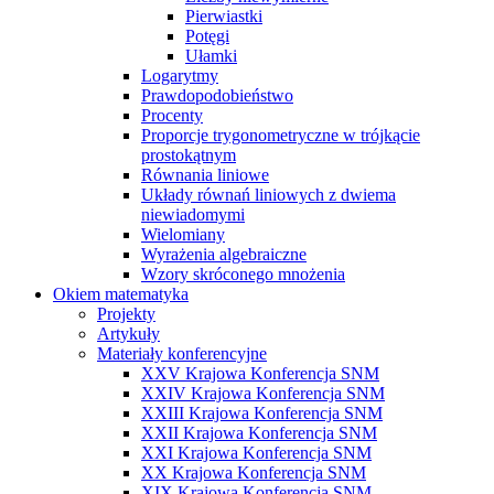
Pierwiastki
Potęgi
Ułamki
Logarytmy
Prawdopodobieństwo
Procenty
Proporcje trygonometryczne w trójkącie
prostokątnym
Równania liniowe
Układy równań liniowych z dwiema
niewiadomymi
Wielomiany
Wyrażenia algebraiczne
Wzory skróconego mnożenia
Okiem matematyka
Projekty
Artykuły
Materiały konferencyjne
XXV Krajowa Konferencja SNM
XXIV Krajowa Konferencja SNM
XXIII Krajowa Konferencja SNM
XXII Krajowa Konferencja SNM
XXI Krajowa Konferencja SNM
XX Krajowa Konferencja SNM
XIX Krajowa Konferencja SNM