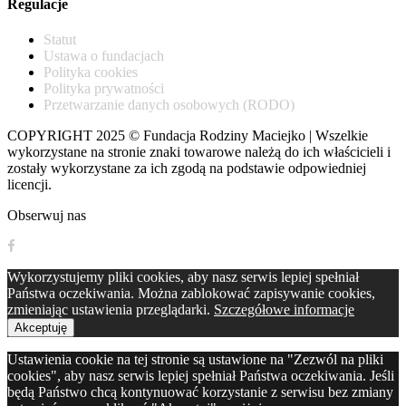
Regulacje
Statut
Ustawa o fundacjach
Polityka cookies
Polityka prywatności
Przetwarzanie danych osobowych (RODO)
COPYRIGHT 2025 © Fundacja Rodziny Maciejko | Wszelkie
wykorzystane na stronie znaki towarowe należą do ich właścicieli i
zostały wykorzystane za ich zgodą na podstawie odpowiedniej
licencji.
Obserwuj nas
Wykorzystujemy pliki cookies, aby nasz serwis lepiej spełniał
Państwa oczekiwania. Można zablokować zapisywanie cookies,
zmieniając ustawienia przeglądarki.
Szczegółowe informacje
Akceptuję
Ustawienia cookie na tej stronie są ustawione na "Zezwól na pliki
cookies", aby nasz serwis lepiej spełniał Państwa oczekiwania. Jeśli
będą Państwo chcą kontynuować korzystanie z serwisu bez zmiany